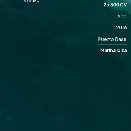
€ IVA INC.)
2 x 300 CV
Año
2016
Puerto Base
Marina Ibiza