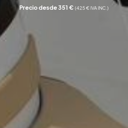
Precio desde 351 €
(425 € IVA INC.)