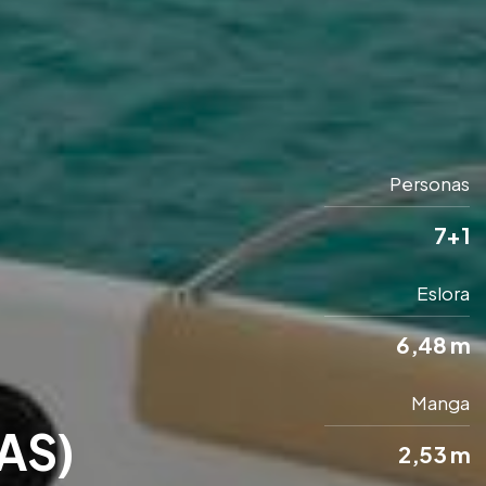
Personas
7+1
Eslora
6,48 m
Manga
AS)
2,53 m