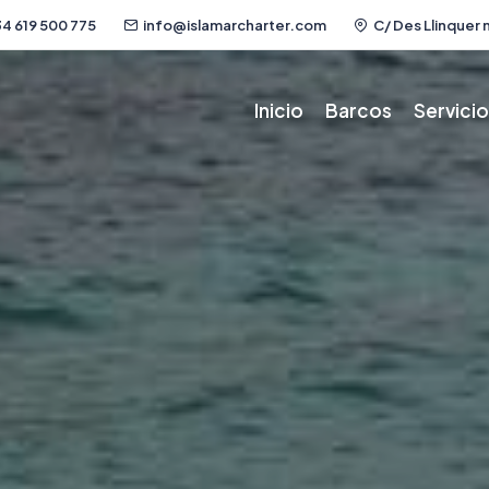
4 619 500 775
info@islamarcharter.com
C/ Des Llinquer n
Inicio
Barcos
Servici