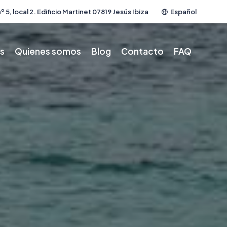
º 5, local 2. Edificio Martinet 07819 Jesús Ibiza
Español
os
Quienes somos
Blog
Contacto
FAQ