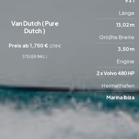
9 + 1
Länge
Van Dutch ( Pure
13,02 m
Dutch )
Größte Breite
Preis ab 1,750 €
(2118 €
3,50 m
STEUER INKL.)
Engine
2 x Volvo 480 HP
Heimathafen
Marina Ibiza