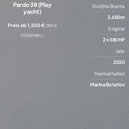
Pardo 38 (Play
Größte Breite
yacht)
3,650m
Preis ab 1,500 €
(1815 €
Engine
STEUER INKL.)
2 x 380 HP
Jahr
2020
Heimathafen
Marina Botafoc