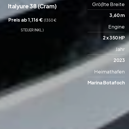
Größte Breite
Italyure 38 (Cram)
3,60 m
Preis ab 1,116 €
(1350 €
Engine
STEUER INKL.)
2 x 350 HP
Jahr
2023
Heimathafen
Marina Botafoch