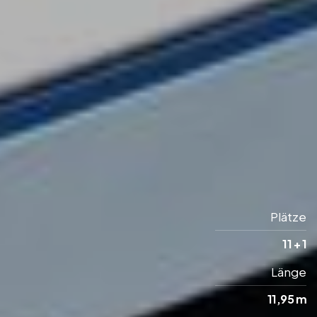
Plätze
11 + 1
Länge
11,95 m