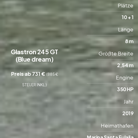
Plätze
10 + 1
Länge
8 m
Glastron 245 GT
Größte Breite
(Blue dream)
2,54 m
Preis ab 731 €
(885 €
Engine
STEUER INKL.)
350 HP
Jahr
2019
Heimathafen
Marina Santa Eulalia