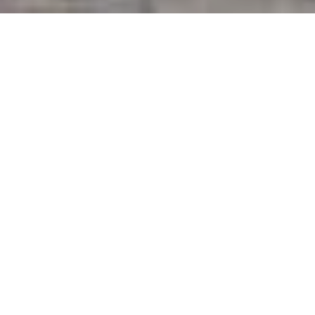
.
Bimini
doppelte Plattform
GPS-Plotter
Sonde