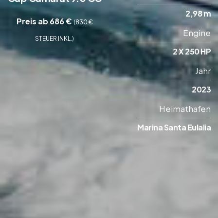
2,98 m
Preis ab 686 €
(830 €
Engine
STEUER INKL.)
2 X 250 HP
Jahr
2023
Heimathafen
Marina Santa Eulalia