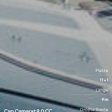
Plätze
11 + 1
Länge
9 m
Größte Breite
Cap Camarat 9.0 CC