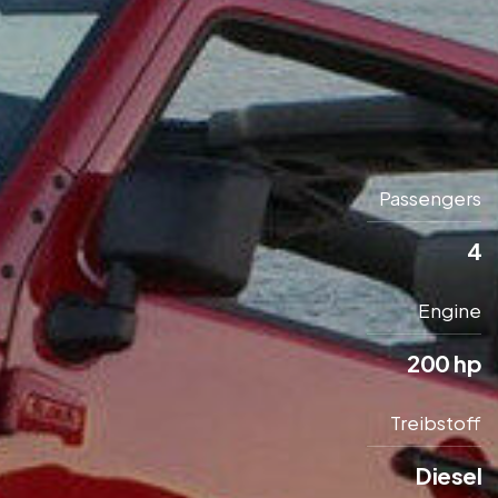
Passengers
4
Engine
200 hp
Treibstoff
Diesel