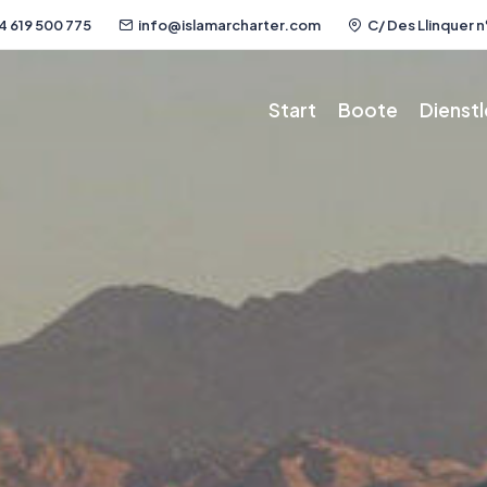
4 619 500 775
info@islamarcharter.com
C/ Des Llinquer nº
Start
Boote
Dienst