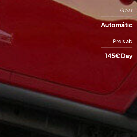
Gear
Automátic
Preis ab
145€ Day