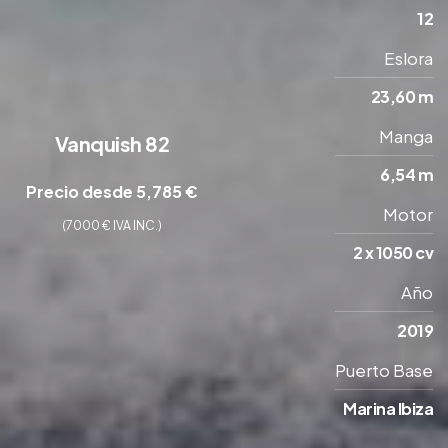
12
Eslora
23,60 m
Manga
Vanquish 82
6,54 m
Precio desde 5,785 €
Motor
(7000 € IVA INC.)
2 x 1050 cv
Año
2019
Puerto Base
Marina Ibiza