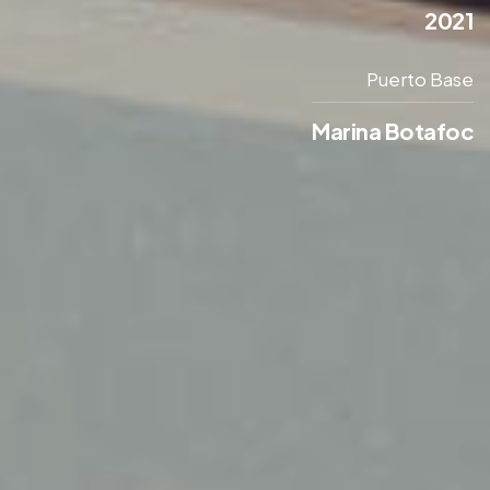
2021
Puerto Base
Marina Botafoc