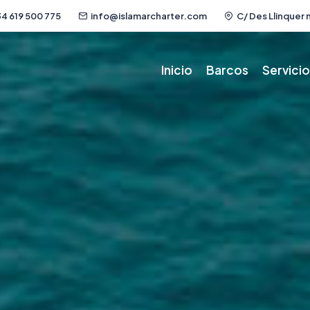
4 619 500 775
info@islamarcharter.com
C/ Des Llinquer n
Inicio
Barcos
Servici