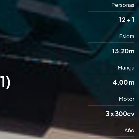
Personas
12 + 1
Eslora
13,20m
Manga
1)
4,00 m
Motor
3 x 300cv
Año