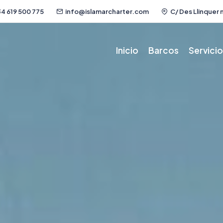
4 619 500 775
info@islamarcharter.com
C/ Des Llinquer n
Inicio
Barcos
Servici