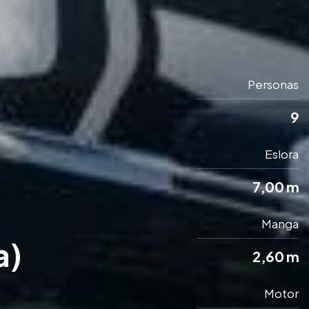
Personas
9
Eslora
7,00 m
Manga
a)
2,60 m
Motor