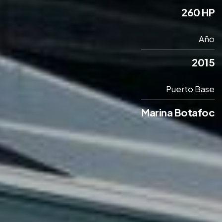
260 HP
Año
2015
Puerto Base
Marina Botafoc